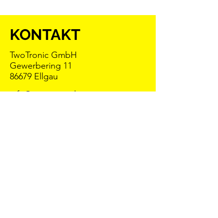
KONTAKT
TwoTronic GmbH
Gewerbering 11
86679 Ellgau
info@twotronic.de
+49/8271-7000