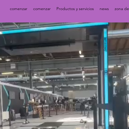
comenzar
comenzar
Productos y servicios
news
zona de