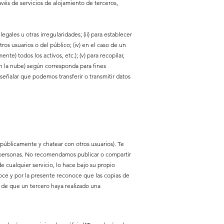
vés de servicios de alojamiento de terceros,
egales u otras irregularidades; (ii) para establecer
os usuarios o del público; (iv) en el caso de un
e) todos los activos, etc.); (v) para recopilar,
en la nube) según corresponda para fines
 señalar que podemos transferir o transmitir datos
públicamente y chatear con otros usuarios). Te
s personas. No recomendamos publicar o compartir
e cualquier servicio, lo hace bajo su propio
oce y por la presente reconoce que las copias de
de que un tercero haya realizado una