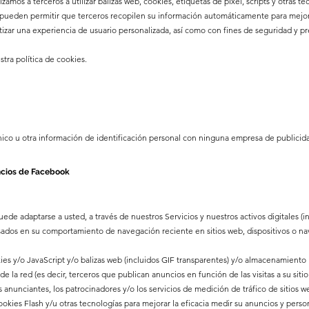
amos a terceros a utilizar balizas web, cookies, etiquetas de píxel, scripts y otras te
 pueden permitir que terceros recopilen su información automáticamente para mejor
ntizar una experiencia de usuario personalizada, así como con fines de seguridad y p
tra política de cookies.
ico u otra información de identificación personal con ninguna empresa de publicida
ncios de Facebook
 adaptarse a usted, a través de nuestros Servicios y nuestros activos digitales (inc
asados en su comportamiento de navegación reciente en sitios web, dispositivos o n
es y/o JavaScript y/o balizas web (incluidos GIF transparentes) y/o almacenamiento
 la red (es decir, terceros que publican anuncios en función de las visitas a su sitio
s anunciantes, los patrocinadores y/o los servicios de medición de tráfico de sitios
cookies Flash y/u otras tecnologías para mejorar la eficacia medir su anuncios y perso