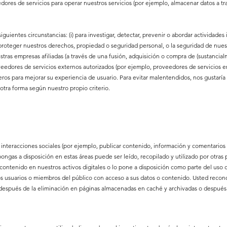
res de servicios para operar nuestros servicios (por ejemplo, almacenar datos a tra
ientes circunstancias: (i) para investigar, detectar, prevenir o abordar actividades il
 proteger nuestros derechos, propiedad o seguridad personal, o la seguridad de nuestr
as empresas afiliadas (a través de una fusión, adquisición o compra de (sustancialment
oveedores de servicios externos autorizados (por ejemplo, proveedores de servicios 
ceros para mejorar su experiencia de usuario. Para evitar malentendidos, nos gustaría
 otra forma según nuestro propio criterio.
nteracciones sociales (por ejemplo, publicar contenido, información y comentarios 
ngas a disposición en estas áreas puede ser leído, recopilado y utilizado por otra
ontenido en nuestros activos digitales o lo pone a disposición como parte del uso d
os usuarios o miembros del público con acceso a sus datos o contenido. Usted recon
después de la eliminación en páginas almacenadas en caché y archivadas o después 