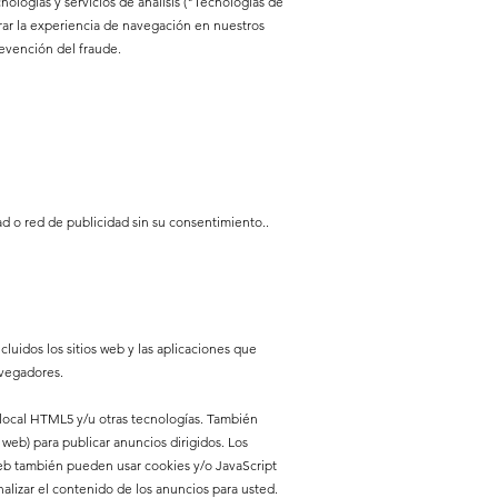
cnologías y servicios de análisis ("Tecnologías de
ar la experiencia de navegación en nuestros
revención del fraude.
d o red de publicidad sin su consentimiento.
.
luidos los sitios web y las aplicaciones que
avegadores.
 local HTML5 y/u otras tecnologías. También
 web) para publicar anuncios dirigidos. Los
 web también pueden usar cookies y/o JavaScript
nalizar el contenido de los anuncios para usted.