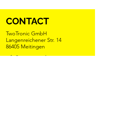
CONTACT
TwoTronic GmbH
Langenreichener Str. 14
86405 Meitingen
info@twotronic.de
+49/8271-7000