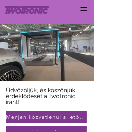
Üdvözöljük, és köszönjük
érdeklődését a TwoTronic
iránt!
Menjen közvetlenül a letöltésekhez