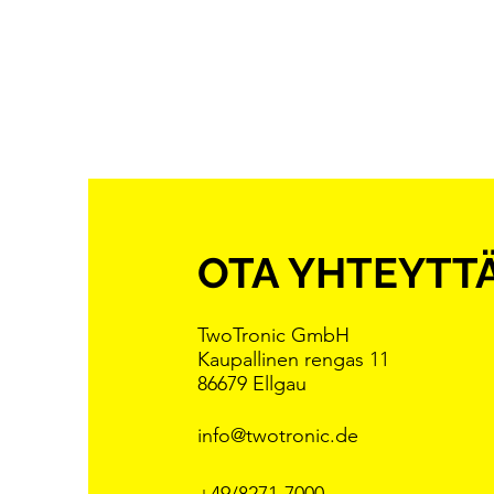
OTA YHTEYTT
TwoTronic GmbH
Kaupallinen rengas 11
86679 Ellgau
info@twotronic.de