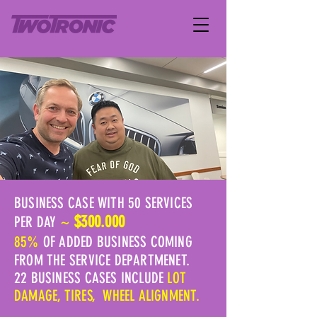
BUSINESS CASE WITH 50 SERVICES
~
$300.000
PER DAY
85%
OF ADDED BUSINESS COMING
FROM THE SERVICE DEPARTMENET.
22 BUSINESS CASES INCLUDE
LOT
DAMAGE, TIRES, WHEEL ALIGNMENT.