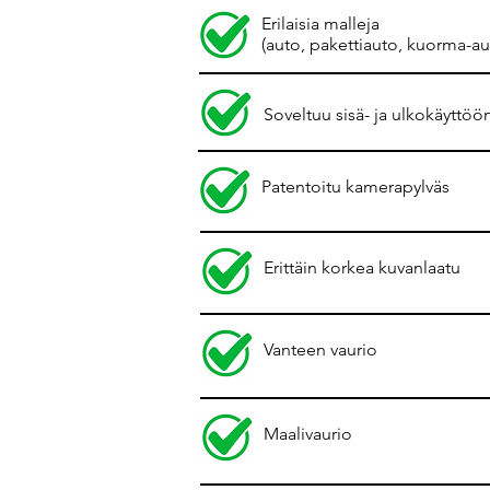
Erilaisia malleja
(auto, pakettiauto, kuorma-au
Soveltuu sisä- ja ulkokäyttöö
Patentoitu kamerapylväs
Erittäin korkea kuvanlaatu
Vanteen vaurio
Maalivaurio