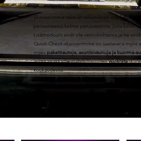
Skannerimme tekevät vaikutuksen modulaarisu
periaatteessa kolme perusversiota, joita kaikkia 
Lisämoduulit eivät ole versiokohtaisia ja ne void
Quick-Check-skannerimme on saatavana myös eri 
myös
pakettiautoja, asuntovaunuja ja kuorma-au
antaa asiakkaille mahdollisuuden
vuokrata
skann
kuukaudessa.