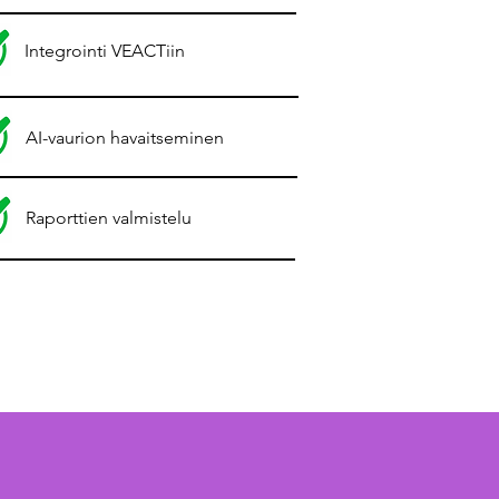
Integrointi VEACTiin
AI-vaurion havaitseminen
Raporttien valmistelu