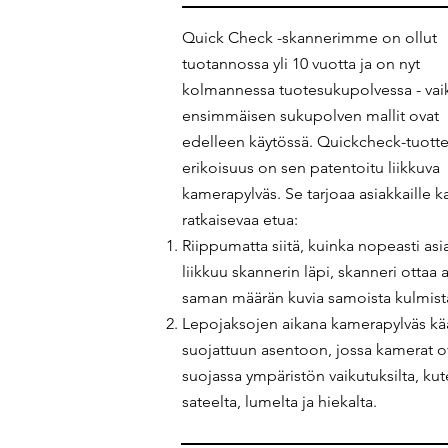
Quick Check -skannerimme on ollut
tuotannossa yli 10 vuotta ja on nyt
kolmannessa tuotesukupolvessa - vai
ensimmäisen sukupolven mallit ovat
edelleen käytössä. Quickcheck-tuo
erikoisuus on sen patentoitu liikkuva
kamerapylväs. Se tarjoaa asiakkaille k
ratkaisevaa etua:
Riippumatta siitä, kuinka nopeasti asi
liikkuu skannerin läpi, skanneri ottaa 
saman määrän kuvia samoista kulmist
Lepojaksojen
aikana
kamerapylväs kä
suojattuun asentoon, jossa kamerat o
suojassa ympäristön vaikutuksilta, ku
sateelta, lumelta ja hiekalta.