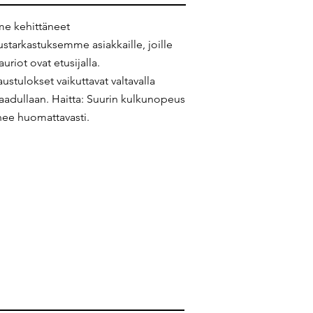
e kehittäneet
ustarkastuksemme asiakkaille, joille
uriot ovat etusijalla.
ustulokset vaikuttavat valtavalla
aadullaan. Haitta: Suurin kulkunopeus
ee huomattavasti.