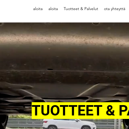
aloita
aloita
Tuotteet & Palvelut
ota yhteyttä
TUOTTEET & 