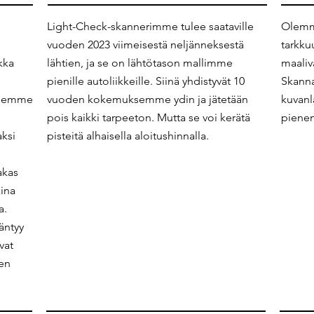
Light-Check-skannerimme tulee saataville
Olemm
vuoden 2023 viimeisestä neljänneksestä
tarkku
kka
lähtien, ja se on lähtötason mallimme
maaliva
pienille autoliikkeille. Siinä yhdistyvät 10
Skanna
tteemme
vuoden kokemuksemme ydin ja jätetään
kuvanl
pois kaikki tarpeeton. Mutta se voi kerätä
pienen
aksi
pisteitä alhaisella aloitushinnalla.
akas
aina
a.
äntyy
vat
ten