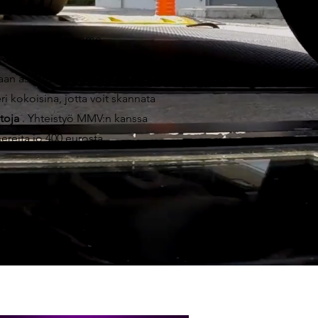
udestaan. Tarjoamme
voidaan laajentaa lisämoduuleilla.
aan asentaa kaikkiin versioihin.
kokoisina, jotta voit skannata
toja
. Yhteistyö MMV:n kanssa
ereita jo 400 eurosta