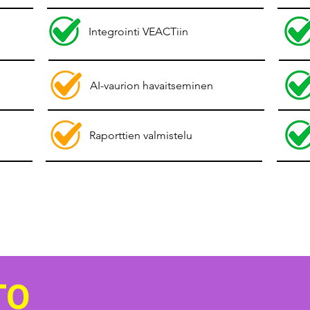
Integrointi VEACTiin
AI-vaurion havaitseminen
Raporttien valmistelu
TO