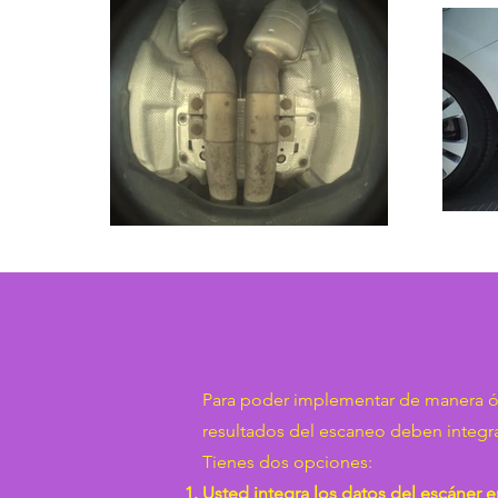
Para poder implementar de manera ó
resultados del escaneo deben integr
Tienes dos opciones:
Usted integra los datos del escáner e