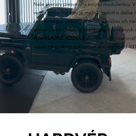
Naše skenery presvedčia svojou modularitou. V
verzie, pričom všetky je možné rozšíriť o ďalši
špecifické pre jednotlivé verzie a možno ich nai
skener Quick-Check je tiež dostupný v rôznych 
A NÁKLADNÉ VOZIDLÁ
aby ste mohli skenova
našim zákazníkom nakupovať skenery už od 40