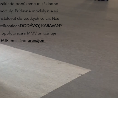
 základe ponúkame tri základné
e moduly. Prídavné moduly nie sú
nštalovať do všetkých verzií. Náš
veľkostiach
DODÁVKY, KARAVANY
ť. Spolupráca s MMV umožňuje
0 EUR mesačne.
prenájom
.