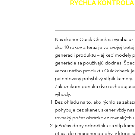
RÝCHLA KONTROLA
Náš skener Quick Check sa vyrába už 
ako 10 rokov a teraz je vo svojej tretej
generácii produktu – aj keď modely p
generácie sa používajú dodnes. Špec
vecou nášho produktu Quickcheck je
patentovaný pohyblivý stĺpik kamery.
Zákazníkom ponúka dve rozhodujúc
výhody:
Bez ohľadu na to, ako rýchlo sa zákaz
pohybuje cez skener, skener vždy na
rovnaký počet obrázkov z rovnakých u
ja
Počas doby odpočinku sa stĺp kame
otáča do chránenej polohy, v ktorej s