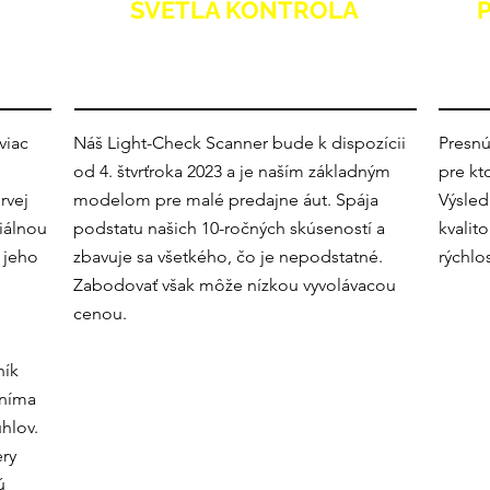
SVETLÁ KONTROLA
viac
Náš Light-Check Scanner bude k dispozícii
Presnú
od 4. štvrťroka 2023 a je naším základným
pre kt
rvej
modelom pre malé predajne áut. Spája
Výsled
iálnou
podstatu našich 10-ročných skúseností a
kvalit
 jeho
zbavuje sa všetkého, čo je nepodstatné.
rýchlo
Zabodovať však môže nízkou vyvolávacou
e
cenou.
ník
sníma
hlov.
ry
ú