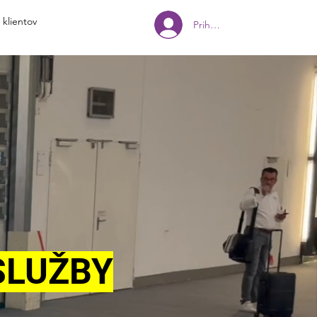
 klientov
Prihlásiť sa
SLUŽBY