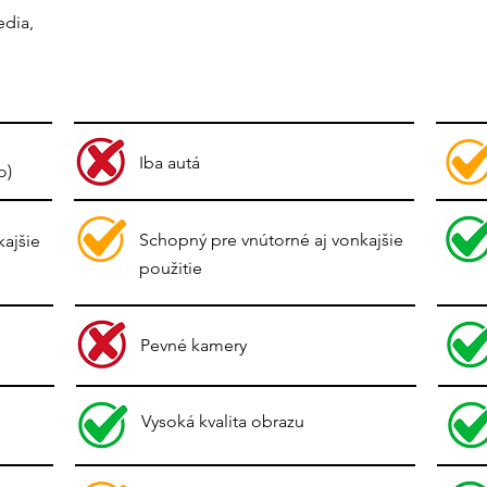
edia,
Iba autá
o)
Schopný pre vnútorné aj vonkajšie
kajšie
použitie
Pevné kamery
Vysoká kvalita obrazu