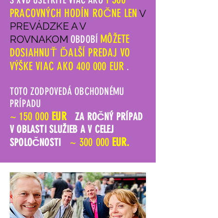
PRACOVNÝCH HODÍN ROČNE LEN
V
PREVÁDZKE A V
MÔŽETE
ROVNAKOM
OBDOBÍ
DOSIAHNUŤ ĎALŠÍ PREDAJ VO
VÝŠKE VIAC AKO 400 000 EUR
.
TOTO ZODPOVEDÁ OBCHODNÉMU
PRÍPADU
~ 150 000
EUR
ZA ROČNÝ PRÍPAD
V OBLASTI SLUŽIEB A V CELEJ
~ 300 000
EUR.
SPOLOČNOSTI