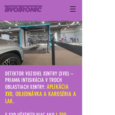
DETEKTOR VOZIDIEL XENTRY (XVD) –
PRIAMA INTEGRÁCIA V TROCH
APLIKÁCIA
OBLASTIACH XENTRY:
XVD, OBJEDNÁVKA A KAROSÉRIA A
LAK.
1 300
S XVD UŠETRÍTE VIAC AKO