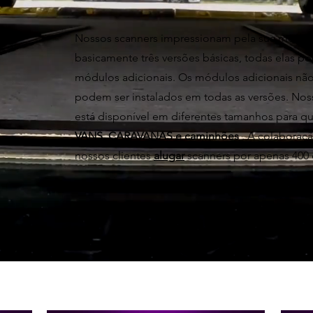
Nossos scanners impressionam pela sua modul
basicamente três versões básicas, todas elas 
módulos adicionais. Os módulos adicionais não
podem ser instalados em todas as versões. N
está disponível em diferentes tamanhos para q
VANS, CARAVANAS e caminhões
. A colaboraç
nossos clientes
alugar
scanners por apenas 400 