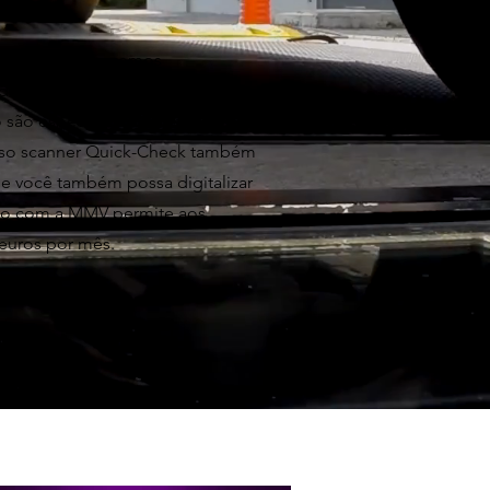
aridade. Oferecemos
podem ser expandidas com
 são específicos da versão e
osso scanner Quick-Check também
ue você também possa digitalizar
ão com a MMV permite aos
euros por mês.