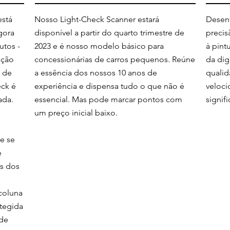
está
Nosso Light-Check Scanner estará
Desenv
gora
disponível a partir do quarto trimestre de
precis
utos -
2023 e é nosso modelo básico para
à pint
ação
concessionárias de carros pequenos. Reúne
da dig
á de
a essência dos nossos 10 anos de
quali
ck é
experiência e dispensa tudo o que não é
veloc
ada.
essencial. Mas pode marcar pontos com
signif
um preço inicial baixo.
e se
e
s dos
coluna
tegida
 de