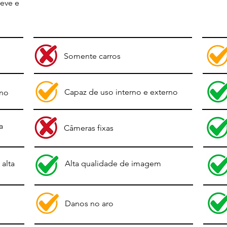
neve e
Somente carros
Capaz de uso interno e externo
rno
a
Câmeras fixas
alta
Alta qualidade de imagem
Danos no aro