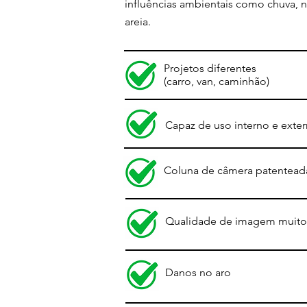
influências ambientais como chuva, 
areia.
Projetos diferentes
(carro, van, caminhão)
Capaz de uso interno e exte
Coluna de câmera patentead
Qualidade de imagem muito 
Danos no aro