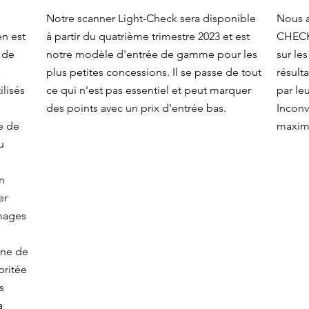
Notre scanner Light-Check sera disponible
Nous 
en est
à partir du quatrième trimestre 2023 et est
CHECK 
 de
notre modèle d'entrée de gamme pour les
sur le
a
plus petites concessions. Il se passe de tout
résult
ilisés
ce qui n'est pas essentiel et peut marquer
par le
des points avec un prix d'entrée bas.
Inconv
e de
maxima
u
un
er
mages
onne de
britée
s
a