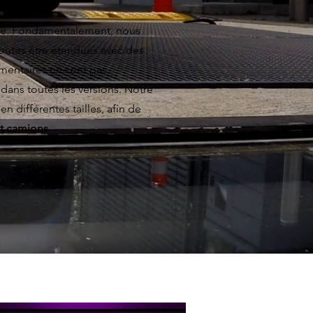
ité. Fondamentalement, nous
toutes être étendues avec des
entaires ne sont pas
s dans toutes les versions. Notre
 différentes tailles, afin de
t camions
.