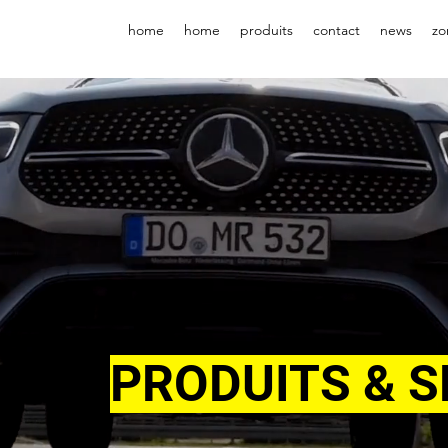
home
home
produits
contact
news
zo
PRODUITS & S