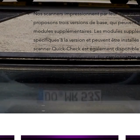
Nos scanners impressionnent par leur modular
proposons trois versions de base, qui peuvent 
modules supplémentaires. Les modules supplém
spécifiques à la version et peuvent être installé
scanner Quick-Check est également disponible en
pouvoir scannes également des
camionnettes e