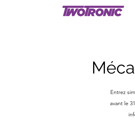
Méca
Entrez si
avant le 3
in