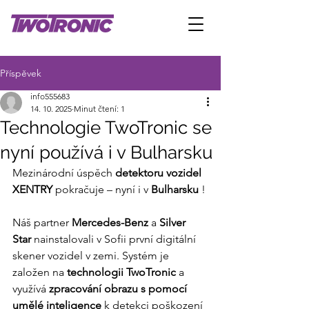
Příspěvek
info555683
14. 10. 2025
Minut čtení: 1
Technologie TwoTronic se
nyní používá i v Bulharsku
Mezinárodní úspěch 
detektoru vozidel 
XENTRY
 pokračuje – nyní i v 
Bulharsku
 !
Náš partner 
Mercedes-Benz
 a 
Silver 
Star
 nainstalovali v Sofii první digitální 
skener vozidel v zemi. Systém je 
založen na 
technologii TwoTronic
 a 
využívá 
zpracování obrazu s pomocí 
umělé inteligence
 k detekci poškození 