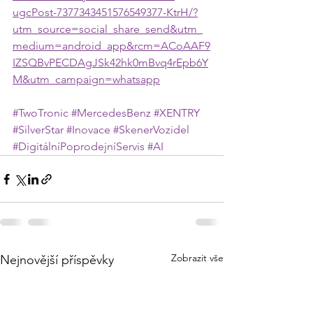
ugcPost-7377343451576549377-KtrH/?
utm_source=social_share_send&utm_
medium=android_app&rcm=ACoAAF9
IZSQBvPECDAgJSk42hk0mBvq4rEpb6Y
M&utm_campaign=whatsapp
#TwoTronic
#MercedesBenz
#XENTRY
#SilverStar
#Inovace
#SkenerVozidel
#DigitálníPoprodejníServis
#AI
Zobrazit vše
Nejnovější příspěvky