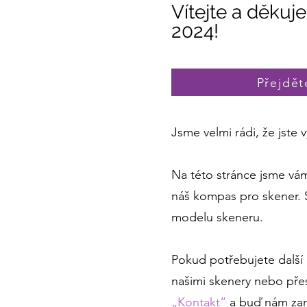
Vítejte a děku
2024!
Přejdět
Jsme velmi rádi, že jste v
Na této stránce jsme vám
náš kompas pro skener. 
modelu skeneru.
Pokud potřebujete další
našimi skenery nebo přes
„Kontakt“
a buď nám zan