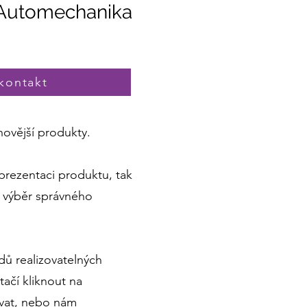
a Automechanika
kontakt
jnovější produkty.
prezentaci produktu, tak
í výběr správného
ů realizovatelných
ačí kliknout na
ovat, nebo nám