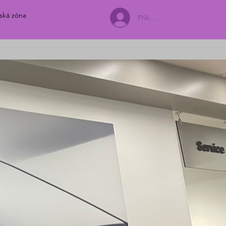
tská zóna
Přihlásit se