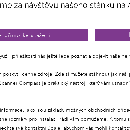
jeme za návštěvu našeho stánku n
e přímo ke stažení
yužili příležitosti nás ještě lépe poznat a objevit naše ne
 poskytli cenné zdroje. Zde si můžete stáhnout jak naši 
Scanner Compass je praktický nástroj, který vám usnadn
 informace, jako jsou základy možných obchodních případ
né rozměry pro instalaci, rádi vám pomůžeme. K tomu st
echte své kontaktní údaje, abychom vás mohli kontakt